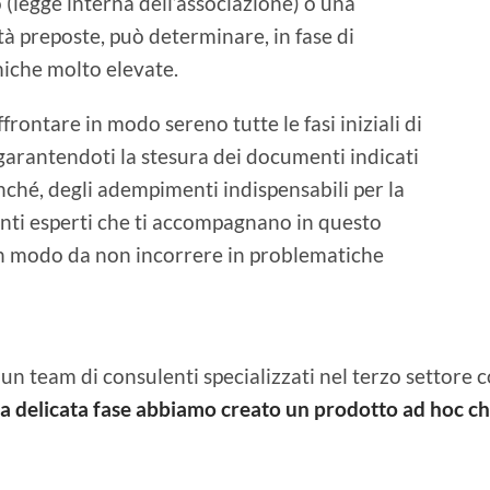
 (legge interna dell’associazione) o una
 preposte, può determinare, in fase di
miche molto elevate.
affrontare in modo sereno tutte le fasi iniziali di
garantendoti la stesura dei documenti indicati
nché, degli adempimenti indispensabili per la
lenti esperti che ti accompagnano in questo
n modo da non incorrere in problematiche
un team di consulenti specializzati nel terzo settore c
ta delicata fase abbiamo creato un prodotto ad hoc che 