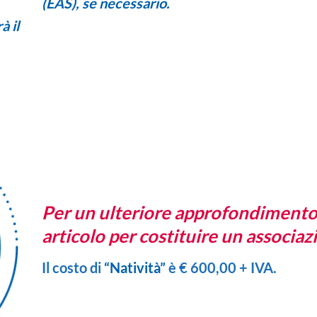
(EAS)
, se necessario.
à il
Per un ulteriore approfondimento 
articolo
per costituire un associaz
Il costo di
“Natività”
è € 600,00 + IVA.