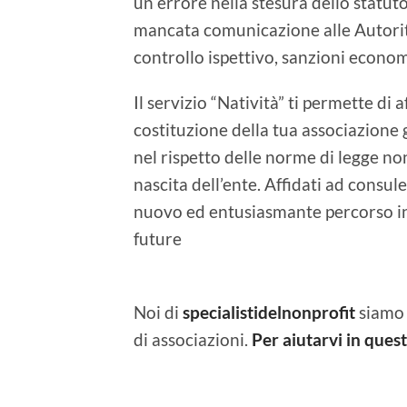
un errore nella stesura dello statuto
mancata comunicazione alle Autorità
controllo ispettivo, sanzioni econo
Il servizio “Natività” ti permette di 
costituzione della tua associazione 
nel rispetto delle norme di legge no
nascita dell’ente. Affidati ad consu
nuovo ed entusiasmante percorso i
future
Noi di
specialistidelnonprofit
siamo 
di associazioni.
Per aiutarvi in ques