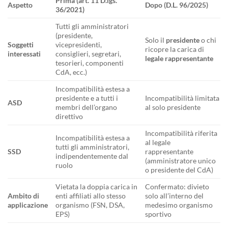
Prima (art. 11 D.lgs.
Aspetto
Dopo (D.L. 96/2025)
36/2021)
Tutti gli amministratori
(presidente,
Solo il
presidente
o chi
Soggetti
vicepresidenti,
ricopre la carica di
interessati
consiglieri, segretari,
legale rappresentante
tesorieri, componenti
CdA, ecc.)
Incompatibilità estesa a
presidente e a tutti i
Incompatibilità limitata
ASD
membri dell’organo
al solo presidente
direttivo
Incompatibilità riferita
Incompatibilità estesa a
al legale
tutti gli amministratori,
SSD
rappresentante
indipendentemente dal
(amministratore unico
ruolo
o presidente del CdA)
Vietata la doppia carica in
Confermato: divieto
Ambito di
enti affiliati allo stesso
solo all’interno del
applicazione
organismo (FSN, DSA,
medesimo organismo
EPS)
sportivo