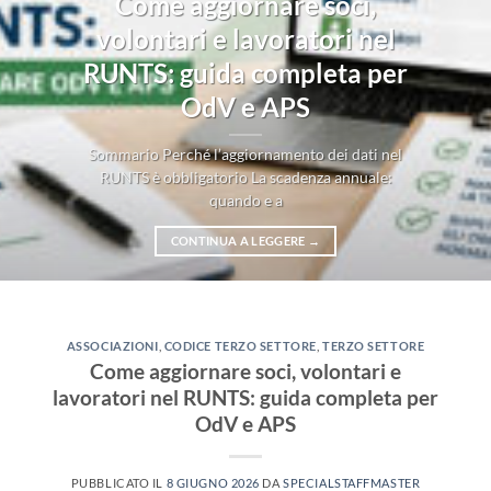
Come aggiornare soci,
volontari e lavoratori nel
RUNTS: guida completa per
OdV e APS
Sommario Perché l’aggiornamento dei dati nel
RUNTS è obbligatorio La scadenza annuale:
quando e a
CONTINUA A LEGGERE
→
ASSOCIAZIONI
,
CODICE TERZO SETTORE
,
TERZO SETTORE
Come aggiornare soci, volontari e
lavoratori nel RUNTS: guida completa per
OdV e APS
PUBBLICATO IL
8 GIUGNO 2026
DA
SPECIALSTAFFMASTER