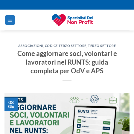
Salta
ai
contenuti
ASSOCIAZIONI
,
CODICE TERZO SETTORE
,
TERZO SETTORE
Come aggiornare soci, volontari e
lavoratori nel RUNTS: guida
completa per OdV e APS
08
Giu