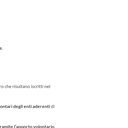
ne
.
ro che risultano iscritti nel
ontari degli enti aderenti
di
amite l’apporto volontario
.