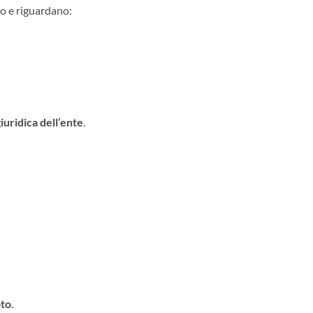
o e riguardano:
giuridica dell’ente
.
oto
.