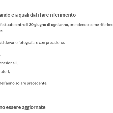
ndo e a quali dati fare riferimento
ffettuato
entro il 30 giugno di ogni anno
, prendendo come riferimen
te
.
cati devono fotografare con precisione:
,
ccasionali,
atori,
 dell’anno solare precedente.
no essere aggiornate