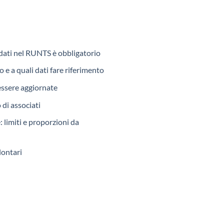
dati nel RUNTS è obbligatorio
e a quali dati fare riferimento
essere aggiornate
di associati
 limiti e proporzioni da
lontari