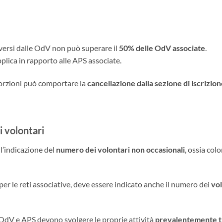
diversi dalle OdV non può superare il
50% delle OdV associate
.
applica in rapporto alle APS associate.
porzioni può comportare la
cancellazione dalla sezione di iscrizio
i volontari
l’indicazione del
numero dei volontari non occasionali
, ossia colo
o per le reti associative, deve essere indicato anche il numero dei
vol
OdV e APS devono svolgere le proprie attività
prevalentemente tr