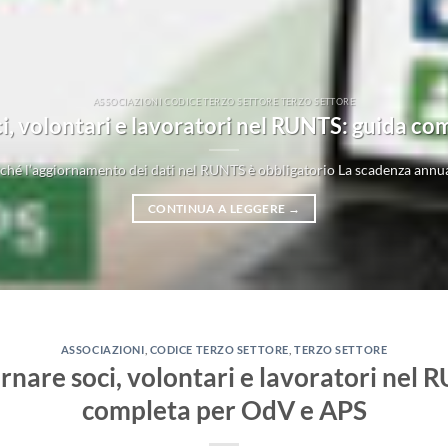
ASSOCIAZIONI CODICE TERZO SETTORE TERZO SETTORE
, volontari e lavoratori nel RUNTS: guida c
hé l’aggiornamento dei dati nel RUNTS è obbligatorio La scadenza annua
CONTINUA A LEGGERE
→
ASSOCIAZIONI
,
CODICE TERZO SETTORE
,
TERZO SETTORE
nare soci, volontari e lavoratori nel 
completa per OdV e APS