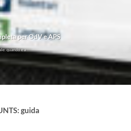
ompleta per OdV e APS
le: quando e a
RUNTS: guida