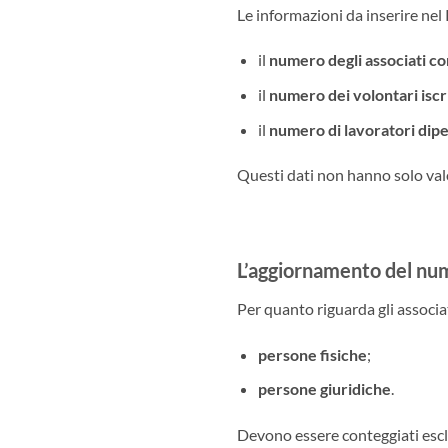
Le informazioni da inserire ne
il
numero degli associati con
il
numero dei volontari iscri
il
numero di lavoratori dip
Questi dati non hanno solo valo
L’aggiornamento del num
Per quanto riguarda gli associat
persone fisiche
;
persone giuridiche
.
Devono essere conteggiati esclu