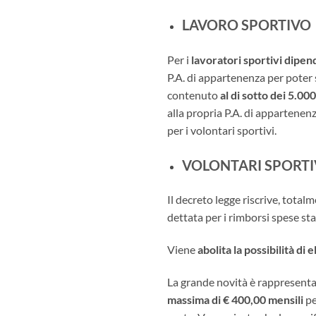
LAVORO SPORTIVO
Per i
lavoratori sportivi dipe
P.A. di appartenenza per poter s
contenuto
al di sotto dei 5.00
alla propria P.A. di appartenenz
per i volontari sportivi.
VOLONTARI SPORTI
Il decreto legge riscrive, total
dettata per i rimborsi spese sta
Viene
abolita la possibilità di
La grande novità è rappresenta
massima di € 400,00 mensili
pe