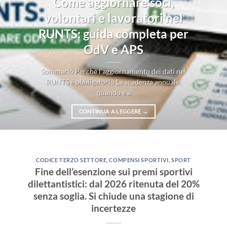
Come aggiornare soci,
volontari e lavoratori nel
RUNTS: guida completa per
OdV e APS
Sommario Perché l’aggiornamento dei dati nel
RUNTS è obbligatorio La scadenza annuale:
quando e a
CONTINUA A LEGGERE
→
CODICE TERZO SETTORE
,
COMPENSI SPORTIVI
,
SPORT
Fine dell’esenzione sui premi sportivi
dilettantistici: dal 2026 ritenuta del 20%
senza soglia. Si chiude una stagione di
incertezze