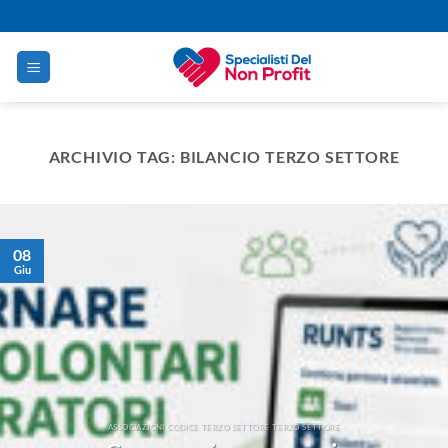
Salta
ai
contenuti
ARCHIVIO TAG:
BILANCIO TERZO SETTORE
08
Giu
ASSOCIAZIONI CODICE TERZO SETTORE TERZO SETTORE