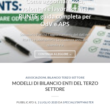
Come aggiornare soci,
volontari e lavoratori nel
RUNTS: guida completa per
OdV e APS
Sommario Perché l’aggiornamento dei dati nel
RUNTS è obbligatorio La scadenza annuale:
quando e a
CONTINUA A LEGGERE
→
ASSOCIAZIONI
,
BILANCIO TERZO SETTORE
MODELLI DI BILANCIO ENTI DEL TERZO
SETTORE
PUBBLICATO IL
2 LUGLIO 2020
DA
SPECIALSTAFFMASTER