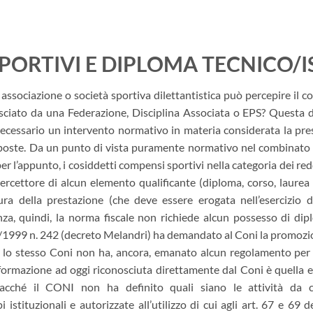
PORTIVI E DIPLOMA TECNICO/
a associazione o società sportiva dilettantistica può percepire il 
lasciato da una Federazione, Disciplina Associata o EPS? Ques
ecessario un intervento normativo in materia considerata la prese
oste. Da un punto di vista puramente normativo nel combinato d
per l’appunto, i cosiddetti compensi sportivi nella categoria dei redd
percettore di alcun elemento qualificante (diploma, corso, laurea 
ura della prestazione (che deve essere erogata nell’esercizio di
anza, quindi, la norma fiscale non richiede alcun possesso di dip
/1999 n. 242 (decreto Melandri) ha demandato al Coni la promozion
 e lo stesso Coni non ha, ancora, emanato alcun regolamento per 
 formazione ad oggi riconosciuta direttamente dal Coni è quella 
iacché il CONI non ha definito quali siano le attività da co
istituzionali e autorizzate all’utilizzo di cui agli art. 67 e 69 