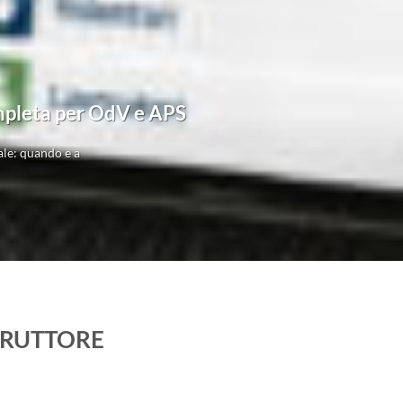
ompleta per OdV e APS
le: quando e a
TRUTTORE