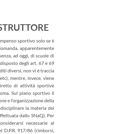
ISTRUTTORE
compenso sportivo solo se è
ta domanda, apparentemente
nza, ad oggi, di scuole di
isposto degli art. 67 e 69
iti diversi, non vi è traccia
etc), mentre, invece, viene
retto di attività sportive
loma. Sul piano sportivo il
e e l’organizzazione della
disciplinare la materia dei
effettuata dallo SNaQ). Per
nsiderarsi necessarie al
del D.P.R. 917/86 (rimborsi,