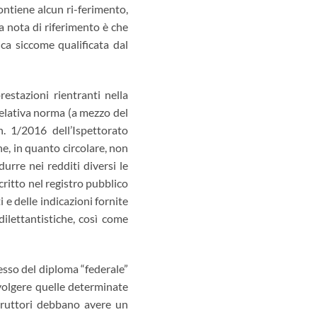
contiene alcun ri-ferimento,
a nota di riferimento è che
ica siccome qualificata dal
restazioni rientranti nella
relativa norma (a mezzo del
n. 1/2016 dell’Ispettorato
he, in quanto circolare, non
urre nei redditi diversi le
critto nel registro pubblico
 e delle indicazioni fornite
dilettantistiche, così come
sesso del diploma “federale”
volgere quelle determinate
struttori debbano avere un