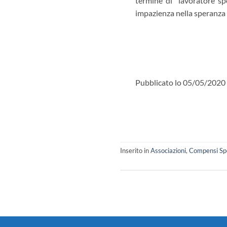
termine di “lavoratore sp
impazienza nella speranza 
Pubblicato lo 05/05/2020 
Inserito in
Associazioni
,
Compensi Spo