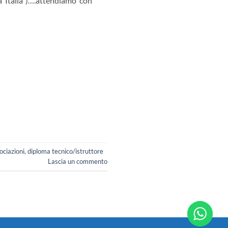
a Italia”)….attendiamo con
ociazioni
,
diploma tecnico/istruttore
Lascia un commento