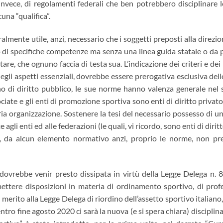
invece, di regolamenti federali che ben potrebbero disciplinare 
cuna “qualifica”.
tralmente utile, anzi, necessario che i soggetti preposti alla direzio
 di specifiche competenze ma senza una linea guida statale o da p
tare, che ognuno faccia di testa sua. L’indicazione dei criteri e dei
gli aspetti essenziali, dovrebbe essere prerogativa esclusiva dell
ano di diritto pubblico, le sue norme hanno valenza generale nel
ociate e gli enti di promozione sportiva sono enti di diritto privat
ria organizzazione. Sostenere la tesi del necessario possesso di un
 agli enti ed alle federazioni (le quali, vi ricordo, sono enti di dir
ro, da alcun elemento normativo anzi, proprio le norme, non p
, dovrebbe venir presto dissipata in virtù della Legge Delega n. 
ttere disposizioni in materia di ordinamento sportivo, di prof
 merito alla Legge Delega di riordino dell’assetto sportivo italiano,
tro fine agosto 2020 ci sarà la nuova (e si spera chiara) disciplina d