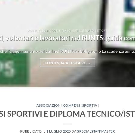
ASSOCIAZIONI CODICE TERZO SETTORE TERZO SETTORE
, volontari e lavoratori nel RUNTS: guida c
hé l’aggiornamento dei dati nel RUNTS è obbligatorio La scadenza annua
CONTINUA A LEGGERE
→
ASSOCIAZIONI
,
COMPENSI SPORTIVI
I SPORTIVI E DIPLOMA TECNICO/IS
PUBBLICATO IL
1 LUGLIO 2020
DA
SPECIALSTAFFMASTER