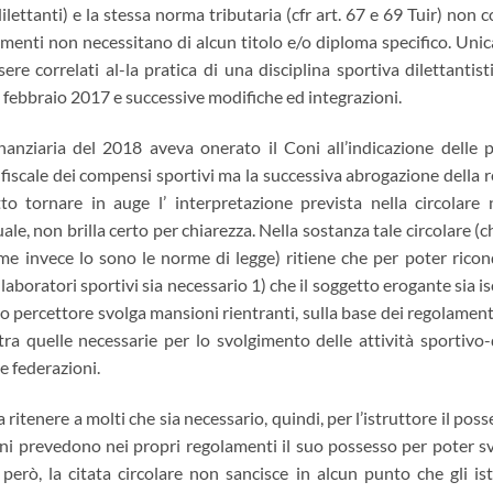
lettanti) e la stessa norma tributaria (cfr art. 67 e 69 Tuir) non 
menti non necessitano di alcun titolo e/o diploma specifico. Unic
re correlati al-la pratica di una disciplina sportiva dilettantist
 febbraio 2017 e successive modifiche ed integrazioni.
inanziaria del 2018 aveva onerato il Coni all’indicazione delle p
 fiscale dei compensi sportivi ma la successiva abrogazione della 
to tornare in auge l’ interpretazione prevista nella circolare 
ale, non brilla certo per chiarezza. Nella sostanza tale circolare (c
me invece lo sono le norme di legge) ritiene che per poter ricond
laboratori sportivi sia necessario 1) che il soggetto erogante sia is
to percettore svolga mansioni rientranti, sulla base dei regolamenti
 tra quelle necessarie per lo svolgimento delle attività sportivo-
e federazioni.
itenere a molti che sia necessario, quindi, per l’istruttore il pos
ni prevedono nei propri regolamenti il suo possesso per poter s
 però, la citata circolare non sancisce in alcun punto che gli i