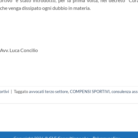
ortivo” è stato introdotto, per la prima volta, nel decreto “Cur
che venga dissipato ogni dubbio in materia.
Avv. Luca Concilio
rtivi
|
Taggato
avvocati terzo settore
,
COMPENSI SPORTIVI
,
consulenza ass