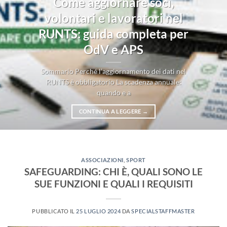
Come aggiornare soci,
volontari e lavoratori nel
RUNTS: guida completa per
OdV e APS
Sommario Perché l’aggiornamento dei dati nel
RUNTS è obbligatorio La scadenza annuale:
quando e a
CONTINUA A LEGGERE
→
ASSOCIAZIONI
,
SPORT
SAFEGUARDING: CHI È, QUALI SONO LE
SUE FUNZIONI E QUALI I REQUISITI
PUBBLICATO IL
25 LUGLIO 2024
DA
SPECIALSTAFFMASTER