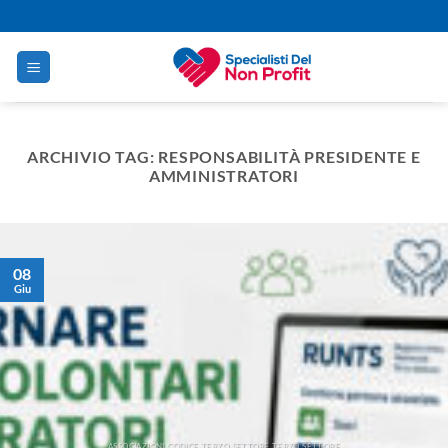
Salta
ai
contenuti
ARCHIVIO TAG:
RESPONSABILITÀ PRESIDENTE E
AMMINISTRATORI
08
Giu
ASSOCIAZIONI CODICE TERZO SETTORE TERZO SETTORE