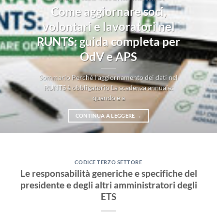
Come aggiornare soci,
volontari e lavoratori nel
RUNTS: guida completa per
OdV e APS
Sommario Perché l’aggiornamento dei dati nel
RUNTS è obbligatorio La scadenza annuale:
quando e a
CONTINUA A LEGGERE
→
CODICE TERZO SETTORE
Le responsabilità generiche e specifiche del
presidente e degli altri amministratori degli
ETS