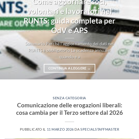
Come aggiornare soci,
volontari e lavoratori nel
RUNTS: guida completa per
OdV e APS
Sommario Perché l’aggiornamento dei dati nel
RUNTS è obbligatorio La scadenza annuale:
quando e a
CONTINUA A LEGGERE
→
SENZA CATEGORIA
Comunicazione delle erogazioni liberali:
cosa cambia per il Terzo settore dal 2026
PUBBLICATO IL
11 MARZO 2026
DA
SPECIALSTAFFMASTER