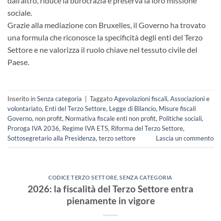
dall’altro, riduce la burocrazia e preserva la loro missione
sociale.
Grazie alla mediazione con Bruxelles, il Governo ha trovato
una formula che riconosce la specificità degli enti del Terzo
Settore e ne valorizza il ruolo chiave nel tessuto civile del
Paese.
Inserito in
Senza categoria
|
Taggato
Agevolazioni fiscali
,
Associazioni e
volontariato
,
Enti del Terzo Settore
,
Legge di Bilancio
,
Misure fiscali
Governo
,
non profit
,
Normativa fiscale enti non profit
,
Politiche sociali
,
Proroga IVA 2036
,
Regime IVA ETS
,
Riforma del Terzo Settore
,
Sottosegretario alla Presidenza
,
terzo settore
Lascia un commento
CODICE TERZO SETTORE
,
SENZA CATEGORIA
2026: la fiscalità del Terzo Settore entra
pienamente in vigore