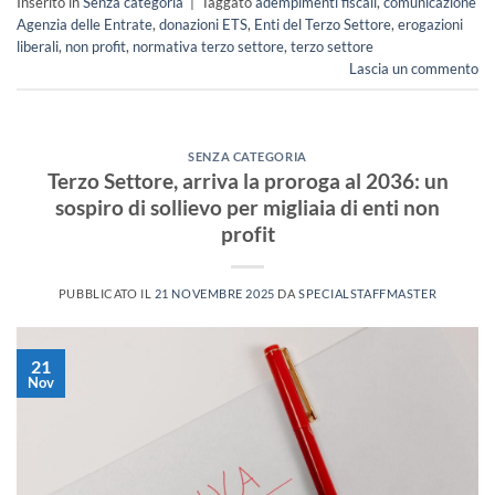
Inserito in
Senza categoria
|
Taggato
adempimenti fiscali
,
comunicazione
Agenzia delle Entrate
,
donazioni ETS
,
Enti del Terzo Settore
,
erogazioni
liberali
,
non profit
,
normativa terzo settore
,
terzo settore
Lascia un commento
SENZA CATEGORIA
Terzo Settore, arriva la proroga al 2036: un
sospiro di sollievo per migliaia di enti non
profit
PUBBLICATO IL
21 NOVEMBRE 2025
DA
SPECIALSTAFFMASTER
21
Nov