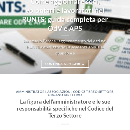
Come aggiornare soci,
volontari e lavoratori nel
RUNTS: guida completa per
OdV e APS
Sommario Perché l’aggiornamento dei dati nel
RUNTS è obbligatorio La scadenza annuale:
quando e a
CONTINUA A LEGGERE
→
AMMINISTRATORI
,
ASSOCIAZIONI
,
CODICE TERZO SETTORE
,
ORGANO DIRETTIVO
La figura dell’amministratore e le sue
responsabilità specifiche nel Codice del
Terzo Settore