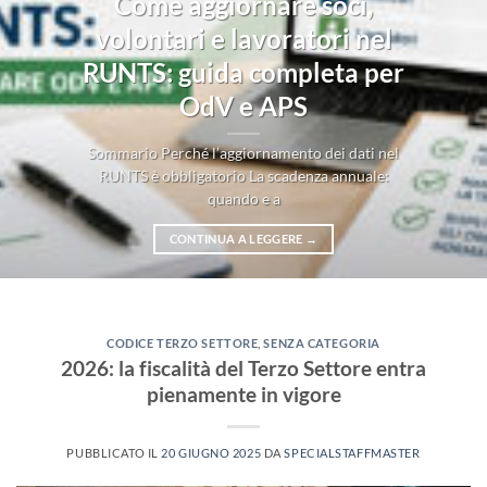
Come aggiornare soci,
volontari e lavoratori nel
RUNTS: guida completa per
OdV e APS
Sommario Perché l’aggiornamento dei dati nel
RUNTS è obbligatorio La scadenza annuale:
quando e a
CONTINUA A LEGGERE
→
CODICE TERZO SETTORE
,
SENZA CATEGORIA
2026: la fiscalità del Terzo Settore entra
pienamente in vigore
PUBBLICATO IL
20 GIUGNO 2025
DA
SPECIALSTAFFMASTER