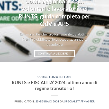
Come aggiornare soci,
volontari e lavoratori nel
RUNTS: guida completa per
OdV e APS
Sommario Perché l’aggiornamento dei dati nel
RUNTS è obbligatorio La scadenza annuale:
quando e a
CONTINUA A LEGGERE
→
CODICE TERZO SETTORE
RUNTS e FISCALITA’ 2024: ultimo anno di
regime transitorio?
PUBBLICATO IL
25 GENNAIO 2024
DA
SPECIALSTAFFMASTER