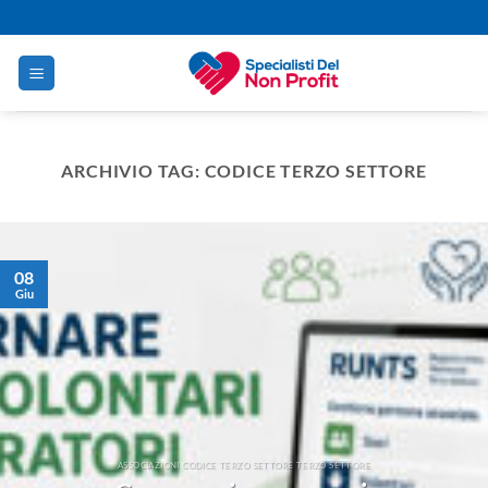
Salta
ai
contenuti
ARCHIVIO TAG:
CODICE TERZO SETTORE
08
Giu
ASSOCIAZIONI CODICE TERZO SETTORE TERZO SETTORE