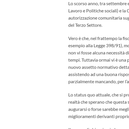
Lo scorso anno, tra settembre ed
Lavoro e Politiche sociali) e l
autorizzazione comunitaria sugl
del Terzo Settore.
Vero è che, nel frattempo la fis
esempio alla Legge 398/91), mol
non vi fosse alcuna necessità d
tempi. Tuttavia ormai vi è una 
nuovo assetto normativo dettato 
assistendo ad una buona rispos
parzialmente mancando, per l’ap
Lo status quo attuale, che si p
realtà che sperano che questa si
augurarsi o forse sarebbe megl
miglioramenti derivanti proprio