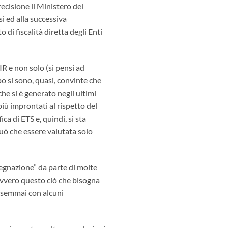
recisione il Ministero del
i ed alla successiva
di fiscalità diretta degli Enti
IR e non solo (si pensi ad
o si sono, quasi, convinte che
he si è generato negli ultimi
iù improntati al rispetto del
a di ETS e, quindi, si sta
uò che essere valutata solo
segnazione” da parte di molte
 davvero questo ciò che bisogna
e semmai con alcuni