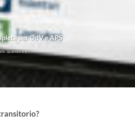
ompleta per OdV e APS
le: quando e a
ransitorio?