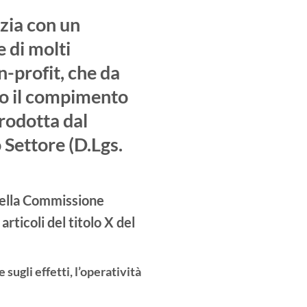
izia con un
e di molti
n-profit, che da
o il compimento
rodotta dal
 Settore (D.Lgs.
 della Commissione
rticoli del titolo X del
 sugli effetti, l’operatività