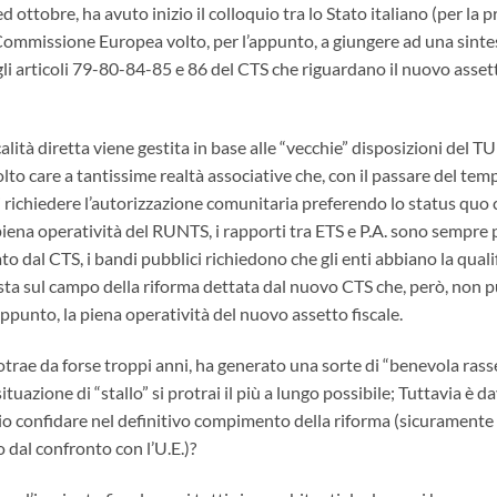
 ottobre, ha avuto inizio il colloquio tra lo Stato italiano (per la p
a Commissione Europea volto, per l’appunto, a giungere ad una sintes
i articoli 79-80-84-85 e 86 del CTS che riguardano il nuovo assetto 
calità diretta viene gestita in base alle “vecchie” disposizioni del TU
to care a tantissime realtà associative che, con il passare del temp
i richiedere l’autorizzazione comunitaria preferendo lo status quo c
piena operatività del RUNTS, i rapporti tra ETS e P.A. sono sempre p
dal CTS, i bandi pubblici richiedono che gli enti abbiano la qualific
ta sul campo della riforma dettata dal nuovo CTS che, però, non p
punto, la piena operatività del nuovo assetto fiscale.
rotrae da forse troppi anni, ha generato una sorte di “benevola ras
tuazione di “stallo” si protrai il più a lungo possibile; Tuttavia è
io confidare nel definitivo compimento della riforma (sicurament
 dal confronto con l’U.E.)?