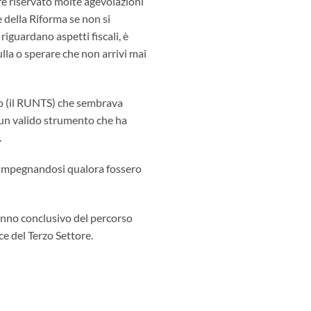
pre riservato molte agevolazioni
 della Riforma se non si
riguardano aspetti fiscali, è
nulla o sperare che non arrivi mai
co (il RUNTS) che sembrava
i un valido strumento che ha
.
he impegnandosi qualora fossero
’anno conclusivo del percorso
e del Terzo Settore.