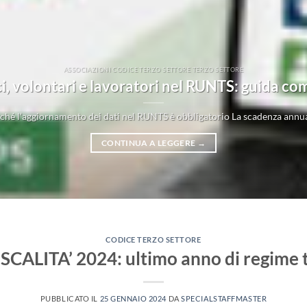
ASSOCIAZIONI CODICE TERZO SETTORE TERZO SETTORE
, volontari e lavoratori nel RUNTS: guida c
hé l’aggiornamento dei dati nel RUNTS è obbligatorio La scadenza annua
CONTINUA A LEGGERE
→
CODICE TERZO SETTORE
SCALITA’ 2024: ultimo anno di regime t
PUBBLICATO IL
25 GENNAIO 2024
DA
SPECIALSTAFFMASTER