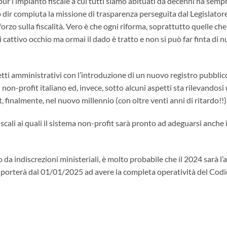
eppur l’impianto fiscale a cui tutti siamo abituati da decenni ha sem
 dir compiuta la missione di trasparenza perseguita dal Legislatore
orzo sulla fiscalità. Vero è che ogni riforma, soprattutto quelle che 
di cattivo occhio ma ormai il dado è tratto e non si può far finta di 
etti amministrativi con l’introduzione di un nuovo registro pubbli
 non-profit italiano ed, invece, sotto alcuni aspetti sta rilevandos
 finalmente, nel nuovo millennio (con oltre venti anni di ritardo!!)
 fiscali ai quali il sistema non-profit sarà pronto ad adeguarsi anc
da indiscrezioni ministeriali, è molto probabile che il 2024 sarà l
 porterà dal 01/01/2025 ad avere la completa operatività del Codic