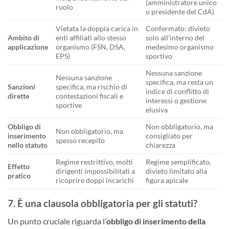
(amministratore unico
ruolo
o presidente del CdA)
Vietata la doppia carica in
Confermato: divieto
Ambito di
enti affiliati allo stesso
solo all’interno del
applicazione
organismo (FSN, DSA,
medesimo organismo
EPS)
sportivo
Nessuna sanzione
Nessuna sanzione
specifica, ma resta un
Sanzioni
specifica, ma rischio di
indice di conflitto di
dirette
contestazioni fiscali e
interessi o gestione
sportive
elusiva
Obbligo di
Non obbligatorio, ma
Non obbligatorio, ma
inserimento
consigliato per
spesso recepito
nello statuto
chiarezza
Regime restrittivo, molti
Regime semplificato,
Effetto
dirigenti impossibilitati a
divieto limitato alla
pratico
ricoprire doppi incarichi
figura apicale
7. È una clausola obbligatoria per gli statuti?
Un punto cruciale riguarda l’
obbligo di inserimento della