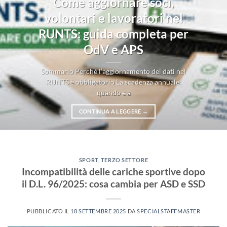
Come aggiornare soci,
volontari e lavoratori nel
RUNTS: guida completa per
OdV e APS
Sommario Perché l’aggiornamento dei dati nel
RUNTS è obbligatorio La scadenza annuale:
quando e a
CONTINUA A LEGGERE
→
SPORT
,
TERZO SETTORE
Incompatibilità delle cariche sportive dopo
il D.L. 96/2025: cosa cambia per ASD e SSD
PUBBLICATO IL
18 SETTEMBRE 2025
DA
SPECIALSTAFFMASTER