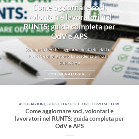
Come aggiornare soci,
volontari e lavoratori nel
RUNTS: guida completa per
OdV e APS
Sommario Perché l’aggiornamento dei dati nel
RUNTS è obbligatorio La scadenza annuale:
quando e a
CONTINUA A LEGGERE
→
ASSOCIAZIONI
,
CODICE TERZO SETTORE
,
TERZO SETTORE
Come aggiornare soci, volontari e
lavoratori nel RUNTS: guida completa per
OdV e APS