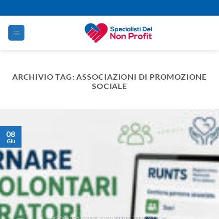
Salta
ai
contenuti
ARCHIVIO TAG:
ASSOCIAZIONI DI PROMOZIONE
SOCIALE
08
Giu
ASSOCIAZIONI CODICE TERZO SETTORE TERZO SETTORE