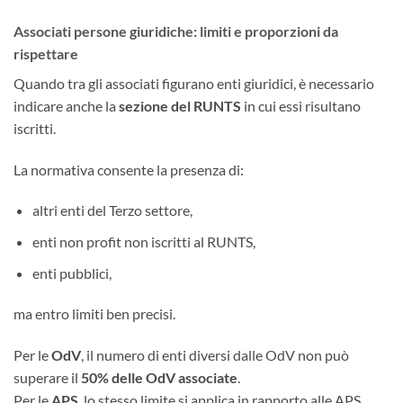
Associati persone giuridiche: limiti e proporzioni da
rispettare
Quando tra gli associati figurano enti giuridici, è necessario
indicare anche la
sezione del RUNTS
in cui essi risultano
iscritti.
La normativa consente la presenza di:
altri enti del Terzo settore,
enti non profit non iscritti al RUNTS,
enti pubblici,
ma entro limiti ben precisi.
Per le
OdV
, il numero di enti diversi dalle OdV non può
superare il
50% delle OdV associate
.
Per le
APS
, lo stesso limite si applica in rapporto alle APS