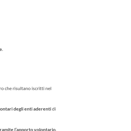
ne
.
ro che risultano iscritti nel
ontari degli enti aderenti
di
amite l’apporto volontario
.