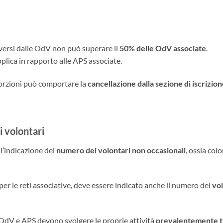
diversi dalle OdV non può superare il
50% delle OdV associate
.
applica in rapporto alle APS associate.
porzioni può comportare la
cancellazione dalla sezione di iscrizio
i volontari
l’indicazione del
numero dei volontari non occasionali
, ossia colo
o per le reti associative, deve essere indicato anche il numero dei
vol
OdV e APS devono svolgere le proprie attività
prevalentemente tr