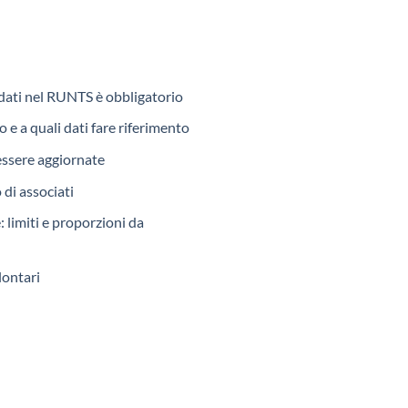
dati nel RUNTS è obbligatorio
e a quali dati fare riferimento
essere aggiornate
di associati
 limiti e proporzioni da
lontari