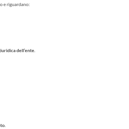
o e riguardano:
giuridica dell’ente
.
oto
.