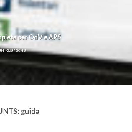
ompleta per OdV e APS
le: quando e a
RUNTS: guida