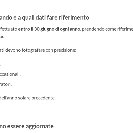
ndo e a quali dati fare riferimento
ffettuato
entro il 30 giugno di ogni anno
, prendendo come riferimen
te
.
cati devono fotografare con precisione:
,
ccasionali,
atori,
 dell’anno solare precedente.
no essere aggiornate