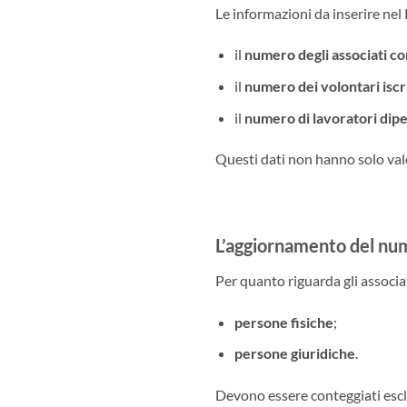
Le informazioni da inserire ne
il
numero degli associati con
il
numero dei volontari iscri
il
numero di lavoratori dip
Questi dati non hanno solo valo
L’aggiornamento del num
Per quanto riguarda gli associat
persone fisiche
;
persone giuridiche
.
Devono essere conteggiati esclu