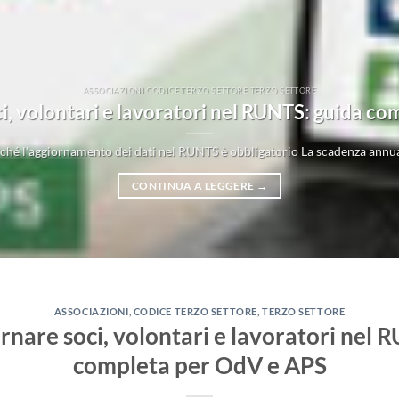
ASSOCIAZIONI CODICE TERZO SETTORE TERZO SETTORE
, volontari e lavoratori nel RUNTS: guida c
hé l’aggiornamento dei dati nel RUNTS è obbligatorio La scadenza annua
CONTINUA A LEGGERE
→
ASSOCIAZIONI
,
CODICE TERZO SETTORE
,
TERZO SETTORE
nare soci, volontari e lavoratori nel 
completa per OdV e APS