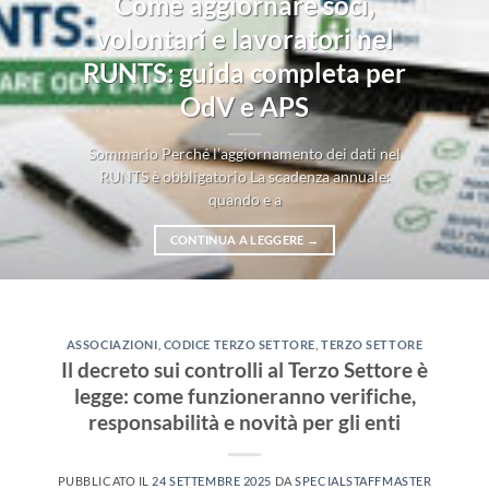
Come aggiornare soci,
volontari e lavoratori nel
RUNTS: guida completa per
OdV e APS
Sommario Perché l’aggiornamento dei dati nel
RUNTS è obbligatorio La scadenza annuale:
quando e a
CONTINUA A LEGGERE
→
ASSOCIAZIONI
,
CODICE TERZO SETTORE
,
TERZO SETTORE
Il decreto sui controlli al Terzo Settore è
legge: come funzioneranno verifiche,
responsabilità e novità per gli enti
PUBBLICATO IL
24 SETTEMBRE 2025
DA
SPECIALSTAFFMASTER