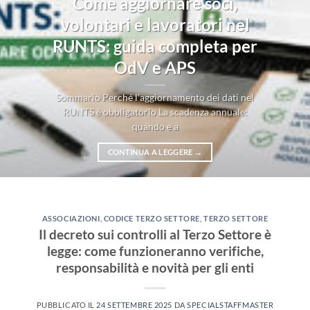
Come aggiornare soci,
volontari e lavoratori nel
RUNTS: guida completa per
OdV e APS
Sommario Perché l’aggiornamento dei dati nel
RUNTS è obbligatorio La scadenza annuale:
quando e a
CONTINUA A LEGGERE
→
ASSOCIAZIONI
,
CODICE TERZO SETTORE
,
TERZO SETTORE
Il decreto sui controlli al Terzo Settore è
legge: come funzioneranno verifiche,
responsabilità e novità per gli enti
PUBBLICATO IL
24 SETTEMBRE 2025
DA
SPECIALSTAFFMASTER